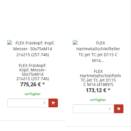
FLEX Fräskopf:
Kopf, Messer-
FLEX
50x75xM14
Hartmetallschleifteller
21x21S (257.746)
TC-Jet TC-Jet D115
775,26 €
*
C M14 (418897)
173,12 €
*
verfügbar
verfügbar