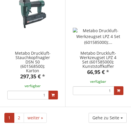
Metabo Druckluft-
Metabo Druckluft-
Stauchkopfnagler
Werkzeugset LPZ 4
DSN 50
Set (601585000);
(601568500);
Kunststoffkoffer
Karton
66,95 €
*
297,35 €
*
verfügbar
verfügbar
1
2
weiter »
Gehe zu Seite