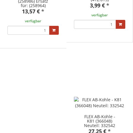
(258986) Ersatz
3,99 €
*
für: (258964)
13,57 €
*
verfügbar
verfügbar
FLEX AB-Kohle -
K81 (366048)
Neuteil: 332542
27,25 €
*