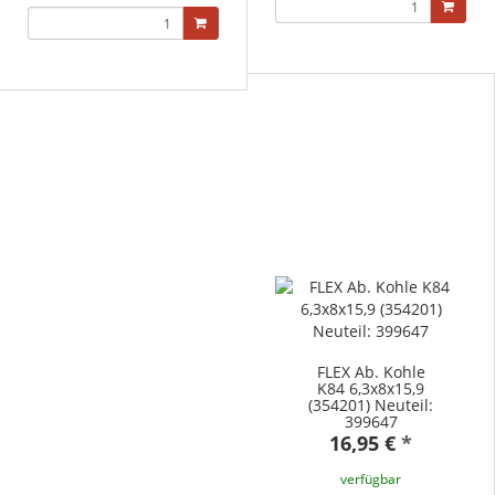
FLEX Ab. Kohle
K84 6,3x8x15,9
(354201) Neuteil:
399647
16,95 €
*
verfügbar