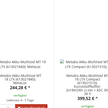
Metabo Akku-Multitool MT
Metabo Akku-Multitool M
18 LTX (613021840);
18 LTX Compact
MetaLoc
(613021510);
Kunststoffkoffer;
244,28 €
*
2x18V/2Ah Li-Ion + ASC 30
36 V
verfügbar
399,52 €
*
Lieferzeit: 4 - 5 Tage
verfügbar
In den Warenkorb