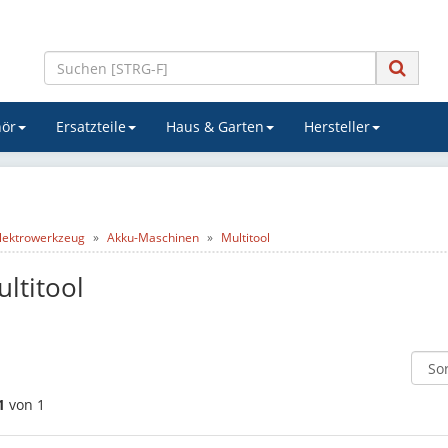
ör
Ersatzteile
Haus & Garten
Hersteller
lektrowerkzeug
Akku-Maschinen
Multitool
ltitool
1
von 1