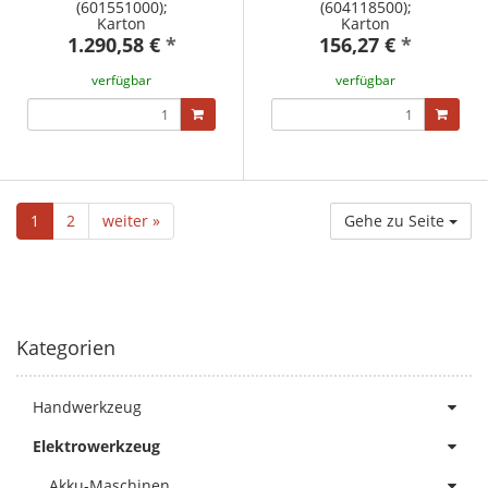
(601551000);
(604118500);
Karton
Karton
1.290,58 €
*
156,27 €
*
verfügbar
verfügbar
1
2
weiter »
Gehe zu Seite
Kategorien
Handwerkzeug
Elektrowerkzeug
Akku-Maschinen