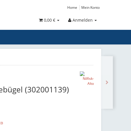
Home
Mein Konto
0,00 €
Anmelden
tebügel (302001139)
to