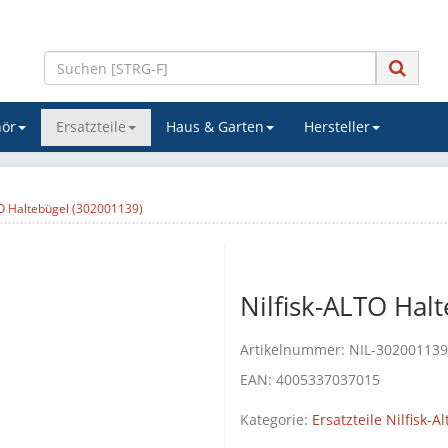
ör
Ersatzteile
Haus & Garten
Hersteller
TO Haltebügel (302001139)
Nilfisk-ALTO Hal
Artikelnummer:
NIL-302001139
EAN:
4005337037015
Kategorie:
Ersatzteile Nilfisk-Al