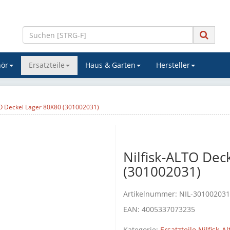
ör
Ersatzteile
Haus & Garten
Hersteller
TO Deckel Lager 80X80 (301002031)
Nilfisk-ALTO Dec
(301002031)
Artikelnummer:
NIL-301002031
EAN:
4005337073235
Kategorie:
Ersatzteile Nilfisk-Al