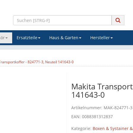
ör
Ersatzteile
Haus & Garten
Hersteller
Transportkoffer - 824771-3, Neuteil 141643-0
Makita Transport
141643-0
Artikelnummer:
MAK-824771-3
EAN:
0088381312837
Kategorie:
Boxen & Systainer &