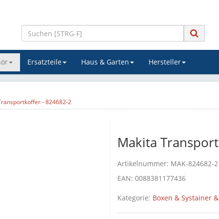
ör
Ersatzteile
Haus & Garten
Hersteller
Transportkoffer - 824682-2
Makita Transport
Artikelnummer:
MAK-824682-2
EAN:
0088381177436
Kategorie:
Boxen & Systainer &