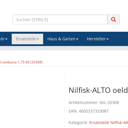
ör
Ersatzteile
Haus & Garten
Hersteller
TO oelduese 1,75 60 (33308)
Nilfisk-ALTO oel
Artikelnummer:
NIL-33308
EAN:
4005337333087
Kategorie:
Ersatzteile Nilfisk-Al