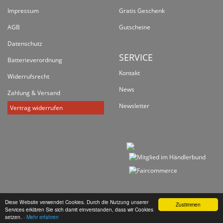
Impressum
Gratis Geschenk
AGB
Gutscheine
Datenschutz
SERVICE
Batterieverordnung
Kontakt
Widerrufsrecht
News
Zahlung & Versand
Newsletter
Vertrag widerrufen
Diese Website verwendet Cookies. Durch die Nutzung unserer
Zustimmen
Services erklären Sie sich damit einverstanden, dass wir Cookies
*
Alle Preise inkl. gesetzlicher USt., zzgl.
Versand
setzen.
- Mehr erfahren