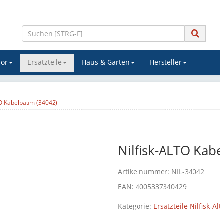
ör
Ersatzteile
Haus & Garten
Hersteller
TO Kabelbaum (34042)
Nilfisk-ALTO Kab
Artikelnummer:
NIL-34042
EAN:
4005337340429
Kategorie:
Ersatzteile Nilfisk-Al