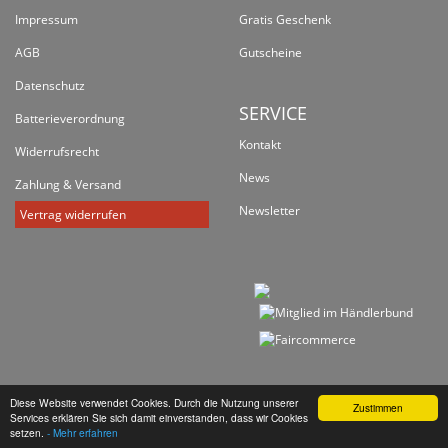
Impressum
Gratis Geschenk
AGB
Gutscheine
Datenschutz
SERVICE
Batterieverordnung
Kontakt
Widerrufsrecht
News
Zahlung & Versand
Newsletter
Vertrag widerrufen
Diese Website verwendet Cookies. Durch die Nutzung unserer
Zustimmen
Services erklären Sie sich damit einverstanden, dass wir Cookies
*
Alle Preise inkl. gesetzlicher USt., zzgl.
Versand
setzen.
- Mehr erfahren