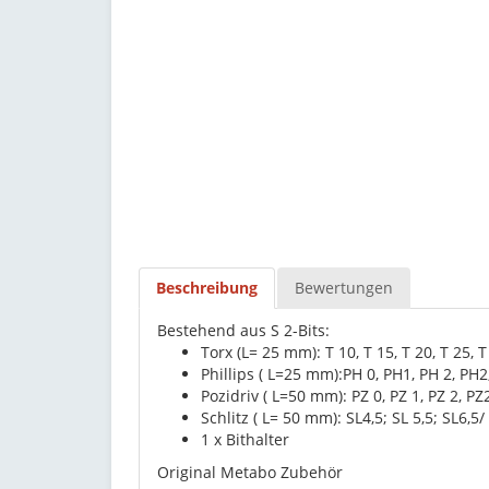
Beschreibung
Bewertungen
Bestehend aus S 2-Bits:
Torx (L= 25 mm): T 10, T 15, T 20, T 25, T
Phillips ( L=25 mm):PH 0, PH1, PH 2, PH2
Pozidriv ( L=50 mm): PZ 0, PZ 1, PZ 2, PZ
Schlitz ( L= 50 mm): SL4,5; SL 5,5; SL6,5/
1 x Bithalter
Original Metabo Zubehör