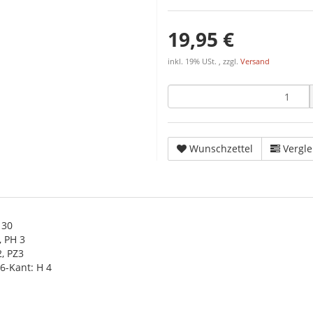
19,95 €
inkl. 19% USt. , zzgl.
Versand
Wunschzettel
Vergle
 30
, PH 3
2, PZ3
 6-Kant: H 4