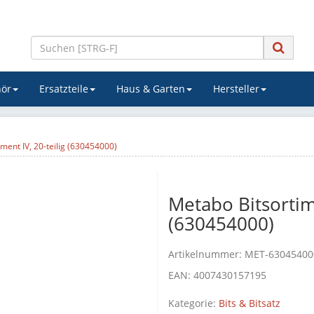
ör
Ersatzteile
Haus & Garten
Hersteller
ment IV, 20-teilig (630454000)
Metabo Bitsortime
(630454000)
Artikelnummer:
MET-63045400
EAN:
4007430157195
Kategorie:
Bits & Bitsatz