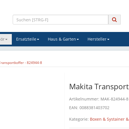
ör
Ersatzteile
Haus & Garten
Hersteller
Transportkoffer - 824944-8
Makita Transport
Artikelnummer:
MAK-824944-8
EAN:
0088381403702
Kategorie:
Boxen & Systainer &