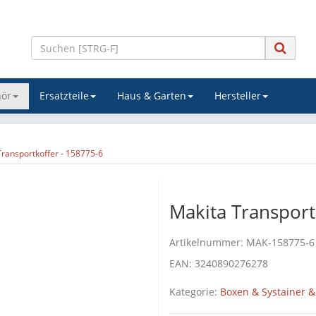
ör
Ersatzteile
Haus & Garten
Hersteller
Transportkoffer - 158775-6
Makita Transport
Artikelnummer:
MAK-158775-6
EAN:
3240890276278
Kategorie:
Boxen & Systainer &