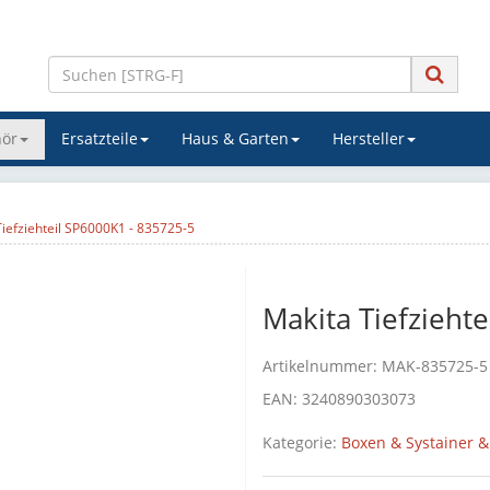
ör
Ersatzteile
Haus & Garten
Hersteller
iefziehteil SP6000K1 - 835725-5
Makita Tiefzieht
Artikelnummer:
MAK-835725-5
EAN:
3240890303073
Kategorie:
Boxen & Systainer &