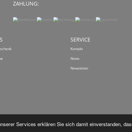
ZAHLUNG:
S
SERVICE
eschenk
Kontakt
ne
News
Newsletter
serer Services erklären Sie sich damit einverstanden, das
*
Alle Preise inkl. gesetzlicher USt., zzgl.
Versand