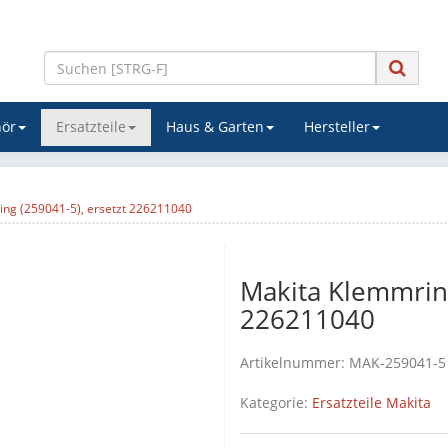
ör
Ersatzteile
Haus & Garten
Hersteller
ng (259041-5), ersetzt 226211040
Makita Klemmring
226211040
Artikelnummer:
MAK-259041-5
Kategorie:
Ersatzteile Makita