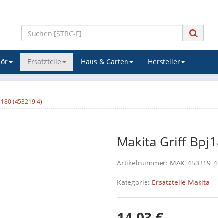
ör
Ersatzteile
Haus & Garten
Hersteller
pj180 (453219-4)
Makita Griff Bpj
Artikelnummer:
MAK-453219-4
Kategorie:
Ersatzteile Makita
14,03 €