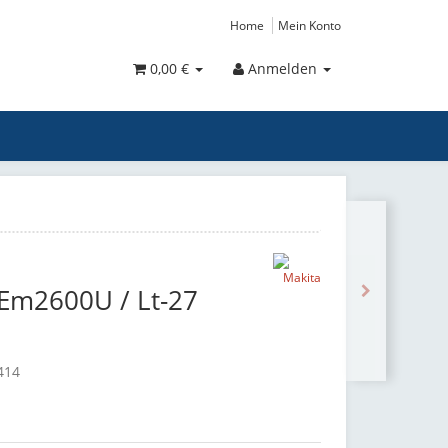
Home
Mein Konto
0,00 €
Anmelden
 Em2600U / Lt-27
414