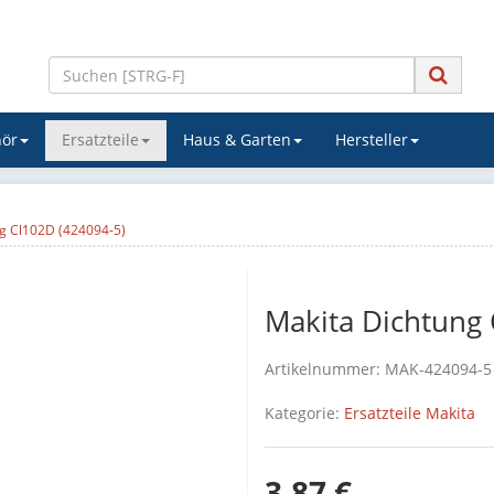
ör
Ersatzteile
Haus & Garten
Hersteller
g Cl102D (424094-5)
Makita Dichtung 
Artikelnummer:
MAK-424094-5
Kategorie:
Ersatzteile Makita
3,87 €