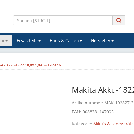
ör
Ersatzteile
Haus & Garten
Hersteller
ita Akku-1822 18,0V 1,9Ah - 192827-3
Makita Akku-1822
Artikelnummer:
MAK-192827-3
EAN:
0088381147095
Kategorie:
Akku's & Ladegerät