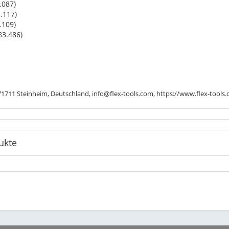
.087)
.117)
.109)
83.486)
711 Steinheim, Deutschland, info@flex-tools.com, https://www.flex-tools
ukte