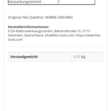
Verpackungseinheit
1
Original Flex Zubehör 369896 (369.896)
Herstellerinformationen:
FLEX-Elektrowerkzeuge GmbH, Bahnhofstraße 15, 71711
Steinheim, Deutschland, info@flex-tools.com, https://www.flex-
tools.com
Versandgewicht:
1,11 Kg
Durchschnittliche Artikelbewertung
Geben Sie die erste Bewertung für diesen
Artikel ab und helfen Sie Anderen bei der
Kaufenscheidung: