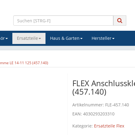
ör
Ersatzteile
Haus & Garten
Hersteller
emme LE 14-11 125 (457.140)
FLEX Anschlussk
(457.140)
Artikelnummer:
FLE-457.140
EAN:
4030293203310
Kategorie:
Ersatzteile Flex